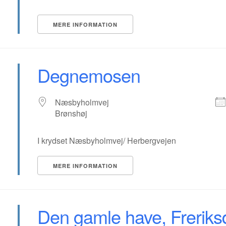
MERE INFORMATION
Degnemosen
Næsbyholmvej
Brønshøj
I krydset Næsbyholmvej/ Herbergvejen
MERE INFORMATION
Den gamle have, Freriks