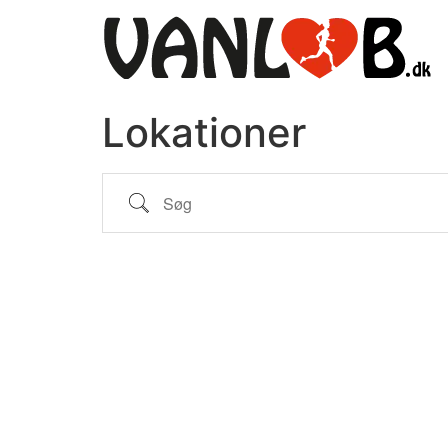
Videre
til
indhold
Lokationer
Søg