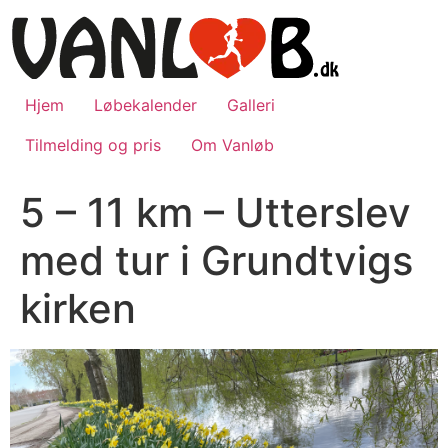
Videre
til
indhold
Hjem
Løbekalender
Galleri
Tilmelding og pris
Om Vanløb
5 – 11 km – Utterslev
med tur i Grundtvigs
kirken