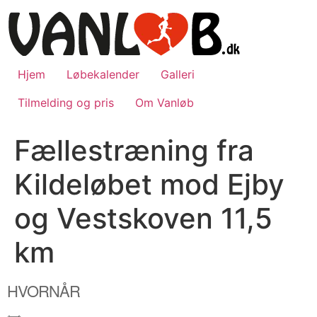
Videre
til
indhold
Hjem
Løbekalender
Galleri
Tilmelding og pris
Om Vanløb
Fællestræning fra
Kildeløbet mod Ejby
og Vestskoven 11,5
km
HVORNÅR