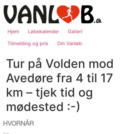
Videre
til
indhold
Hjem
Løbekalender
Galleri
Tilmelding og pris
Om Vanløb
Tur på Volden mod
Avedøre fra 4 til 17
km – tjek tid og
mødested :-)
HVORNÅR