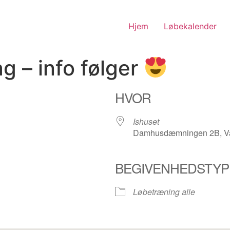
Hjem
Løbekalender
g – info følger
HVOR
Ishuset
Damhusdæmningen 2B, Va
BEGIVENHEDSTYP
nder
iCalendar
Office 365
Løbetræning alle