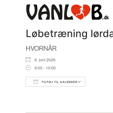
Videre
til
indhold
Løbetræning lørda
HVORNÅR
6. juni 2026
9:00 - 10:00
TILFØJ TIL KALENDER
Download ICS
Google Kale