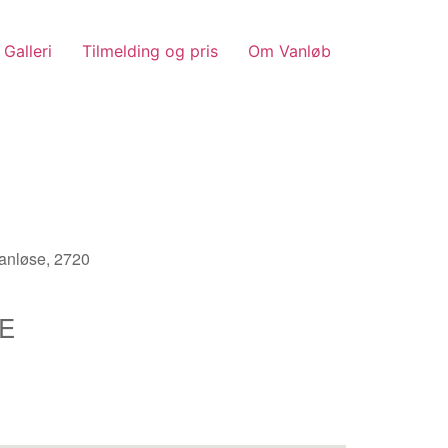
Galleri
Tilmelding og pris
Om Vanløb
nløse, 2720
E
Outlook Live