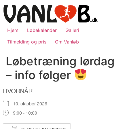
Videre
til
indhold
Hjem
Løbekalender
Galleri
Tilmelding og pris
Om Vanløb
Løbetræning lørdag
– info følger
HVORNÅR
10. oktober 2026
9:00 - 10:00
TILFØJ TIL KALENDER