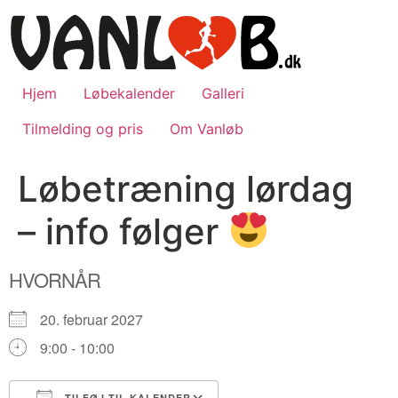
Videre
til
indhold
Hjem
Løbekalender
Galleri
Tilmelding og pris
Om Vanløb
Løbetræning lørdag
– info følger
HVORNÅR
20. februar 2027
9:00 - 10:00
TILFØJ TIL KALENDER