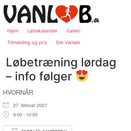
Videre
til
indhold
Hjem
Løbekalender
Galleri
Tilmelding og pris
Om Vanløb
Løbetræning lørdag
– info følger
HVORNÅR
27. februar 2027
9:00 - 10:00
TILFØJ TIL KALENDER