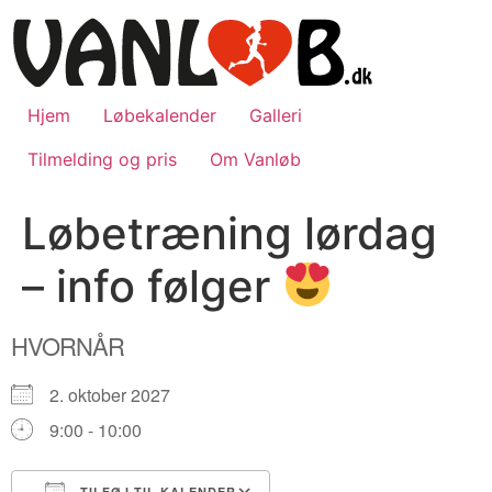
Videre
til
indhold
Hjem
Løbekalender
Galleri
Tilmelding og pris
Om Vanløb
Løbetræning lørdag
– info følger
HVORNÅR
2. oktober 2027
9:00 - 10:00
TILFØJ TIL KALENDER