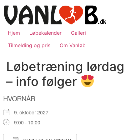
Videre
til
indhold
Hjem
Løbekalender
Galleri
Tilmelding og pris
Om Vanløb
Løbetræning lørdag
– info følger
HVORNÅR
9. oktober 2027
9:00 - 10:00
TILFØJ TIL KALENDER