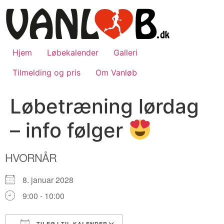
Videre
til
indhold
Hjem
Løbekalender
Galleri
Tilmelding og pris
Om Vanløb
Løbetræning lørdag
– info følger
HVORNÅR
8. januar 2028
9:00 - 10:00
TILFØJ TIL KALENDER