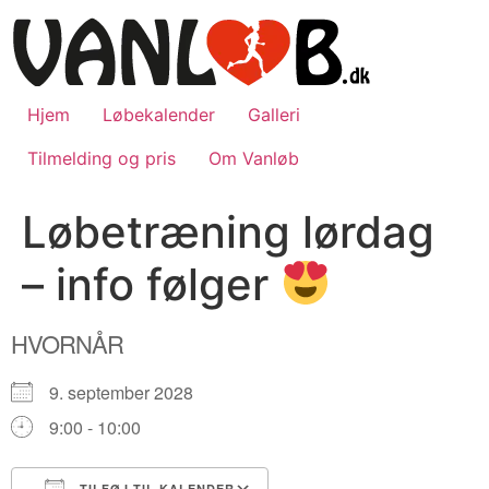
Videre
til
indhold
Hjem
Løbekalender
Galleri
Tilmelding og pris
Om Vanløb
Løbetræning lørdag
– info følger
HVORNÅR
9. september 2028
9:00 - 10:00
TILFØJ TIL KALENDER