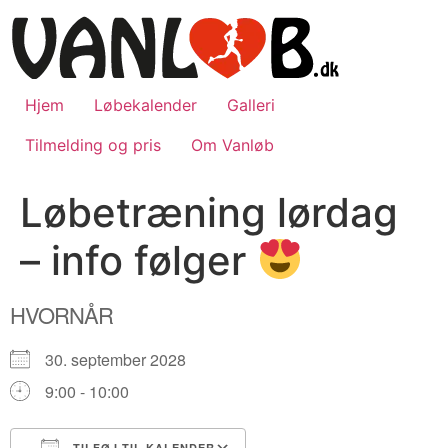
Videre
til
indhold
Hjem
Løbekalender
Galleri
Tilmelding og pris
Om Vanløb
Løbetræning lørdag
– info følger
HVORNÅR
30. september 2028
9:00 - 10:00
TILFØJ TIL KALENDER