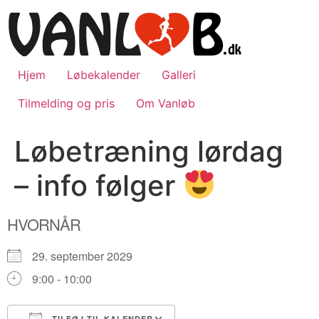
Videre
til
indhold
Hjem
Løbekalender
Galleri
Tilmelding og pris
Om Vanløb
Løbetræning lørdag
– info følger
HVORNÅR
29. september 2029
9:00 - 10:00
TILFØJ TIL KALENDER