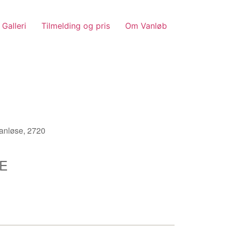
Galleri
Tilmelding og pris
Om Vanløb
nløse, 2720
E
Outlook Live