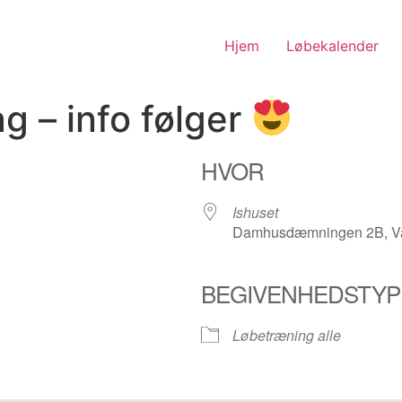
Hjem
Løbekalender
g – info følger
HVOR
Ishuset
Damhusdæmningen 2B, Va
BEGIVENHEDSTYP
nder
iCalendar
Office 365
Løbetræning alle