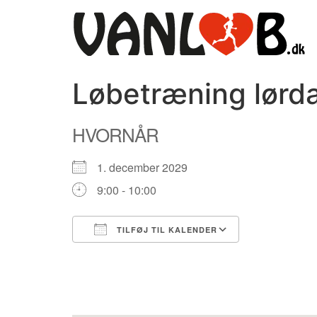
Videre
til
indhold
Løbetræning lørda
HVORNÅR
1. december 2029
9:00 - 10:00
TILFØJ TIL KALENDER
Download ICS
Google Kale