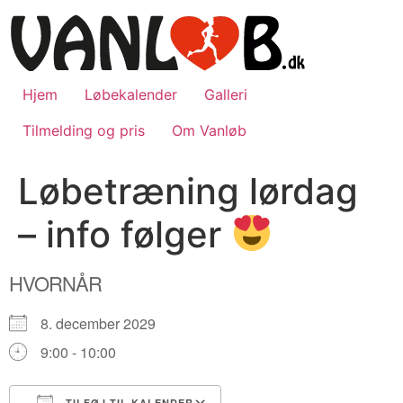
Videre
til
indhold
Hjem
Løbekalender
Galleri
Tilmelding og pris
Om Vanløb
Løbetræning lørdag
– info følger
HVORNÅR
8. december 2029
9:00 - 10:00
TILFØJ TIL KALENDER