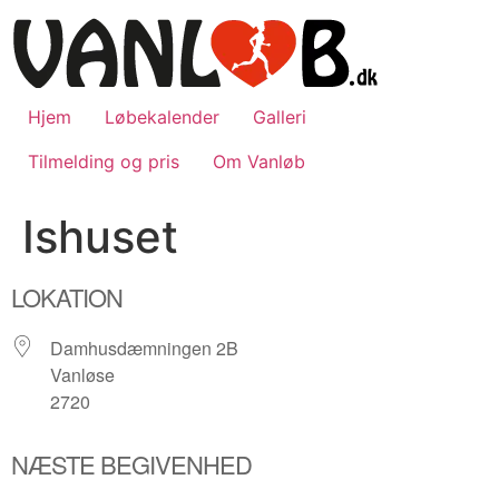
Videre
til
indhold
Hjem
Løbekalender
Galleri
Tilmelding og pris
Om Vanløb
Ishuset
LOKATION
Damhusdæmningen 2B
Vanløse
2720
NÆSTE BEGIVENHED