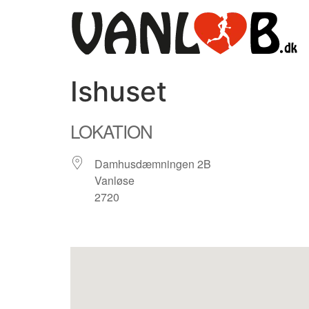
Videre
til
indhold
Ishuset
LOKATION
Damhusdæmningen 2B
Vanløse
2720