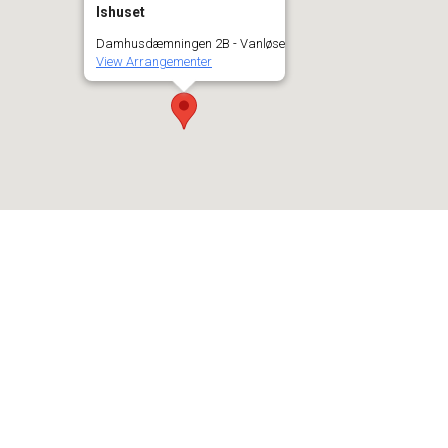
Ishuset
Damhusdæmningen 2B - Vanløse
View Arrangementer