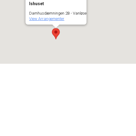
Ishuset
Damhusdæmningen 2B - Vanløse
View Arrangementer