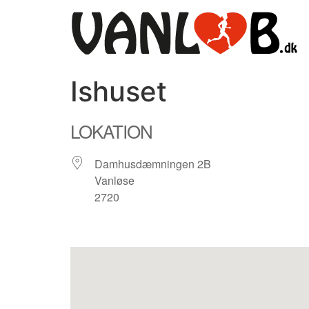
Videre
til
indhold
Ishuset
LOKATION
Damhusdæmningen 2B
Vanløse
2720