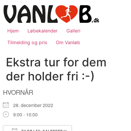
Videre
til
indhold
Hjem
Løbekalender
Galleri
Tilmelding og pris
Om Vanløb
Ekstra tur for dem
der holder fri :-)
HVORNÅR
28. december 2022
9:00 - 10:00
TILFØJ TIL KALENDER