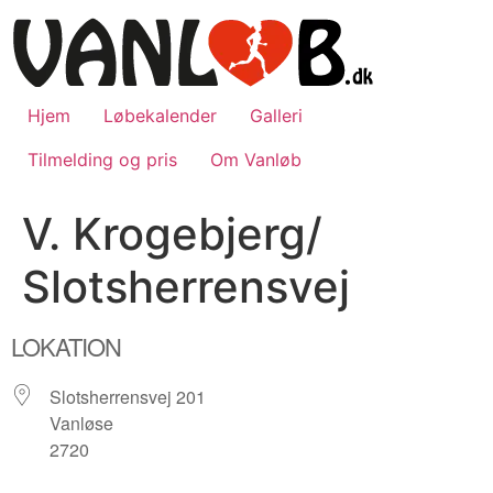
Videre
til
indhold
Hjem
Løbekalender
Galleri
Tilmelding og pris
Om Vanløb
V. Krogebjerg/
Slotsherrensvej
LOKATION
Slotsherrensvej 201
Vanløse
2720