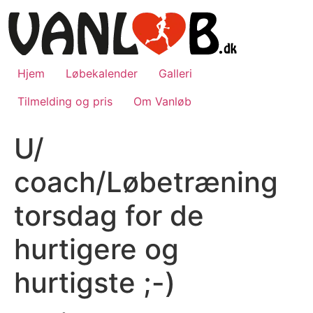
Videre
til
indhold
Hjem
Løbekalender
Galleri
Tilmelding og pris
Om Vanløb
U/
coach/Løbetræning
torsdag for de
hurtigere og
hurtigste ;-)