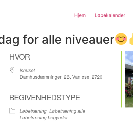
Hjem
Løbekalender
g for alle niveauer
HVOR
Ishuset
Damhusdæmningen 2B, Vanløse, 2720
BEGIVENHEDSTYPE
nder
iCalendar
Office 365
Løbetræning
Løbetræning alle
Løbetræning begynder