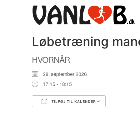
Videre
til
indhold
Løbetræning manda
HVORNÅR
28. september 2026
17:15 - 18:15
TILFØJ TIL KALENDER
Download ICS
Google Kale