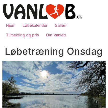
Videre
til
indhold
Hjem
Løbekalender
Galleri
Tilmelding og pris
Om Vanløb
Løbetræning Onsdag