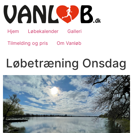
Videre
til
indhold
Hjem
Løbekalender
Galleri
Tilmelding og pris
Om Vanløb
Løbetræning Onsdag