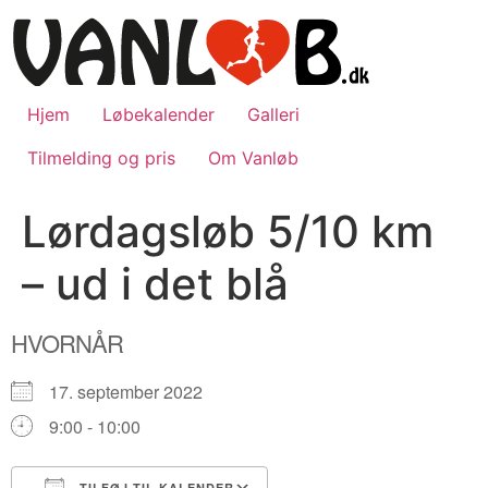
Videre
til
indhold
Hjem
Løbekalender
Galleri
Tilmelding og pris
Om Vanløb
Lørdagsløb 5/10 km
– ud i det blå
HVORNÅR
17. september 2022
9:00 - 10:00
TILFØJ TIL KALENDER