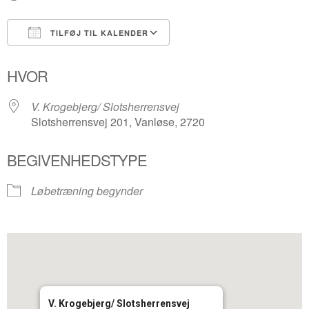
TILFØJ TIL KALENDER
Download ICS
Google Kalender
HVOR
V. Krogebjerg/ Slotsherrensvej
Slotsherrensvej 201, Vanløse, 2720
BEGIVENHEDSTYPE
Løbetræning begynder
V. Krogebjerg/ Slotsherrensvej